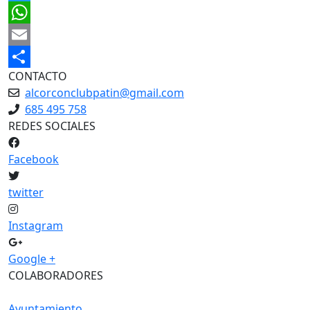
Twitter
WhatsApp
Email
CONTACTO
Share
alcorconclubpatin@gmail.com
685 495 758
REDES SOCIALES
Facebook
twitter
Instagram
Google +
COLABORADORES
Ayuntamiento