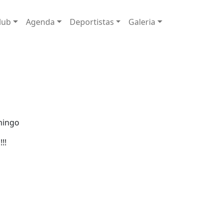
al
lub
Agenda
Deportistas
Galeria
mingo
!!