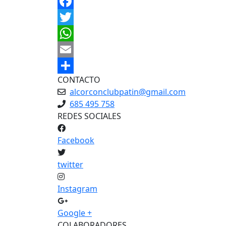
Facebook
Twitter
WhatsApp
Email
CONTACTO
Share
alcorconclubpatin@gmail.com
685 495 758
REDES SOCIALES
Facebook
twitter
Instagram
Google +
COLABORADORES