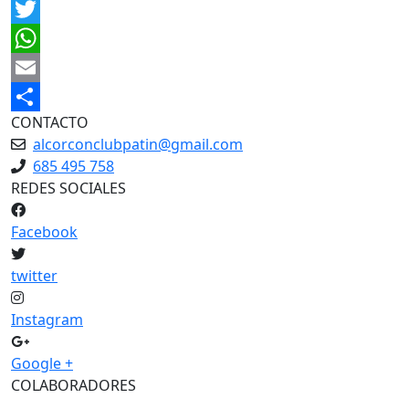
Facebook
Twitter
WhatsApp
Email
CONTACTO
Share
alcorconclubpatin@gmail.com
685 495 758
REDES SOCIALES
Facebook
twitter
Instagram
Google +
COLABORADORES