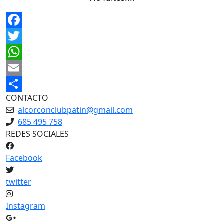
Facebook
Twitter
WhatsApp
Email
CONTACTO
Share
alcorconclubpatin@gmail.com
685 495 758
REDES SOCIALES
Facebook
twitter
Instagram