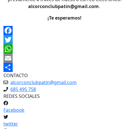
alcorconclubpatin@gmail.com
.
¡Te esperamos!
Facebook
Twitter
WhatsApp
Email
CONTACTO
Share
alcorconclubpatin@gmail.com
685 495 758
REDES SOCIALES
Facebook
twitter